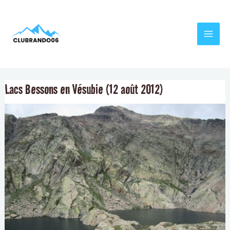
Aller
Navigation
MAI
au
de
MEN
contenu
l’article
Lacs Bessons en Vésubie (12 août 2012)