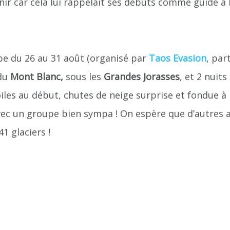
ir car cela lui rappelait ses débuts comme guide à
upe du 26 au 31 août (organisé par
Taos Evasion
, par
 du
Mont Blanc,
sous les
Grandes Jorasses
, et 2 nuit
toiles au début, chutes de neige surprise et fondue à
, avec un groupe bien sympa ! On espère que d’autres
1 glaciers !