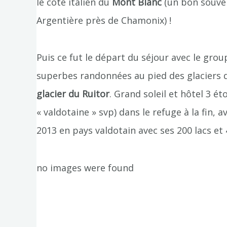
le côté italien du
Mont Blanc
(un bon souven
Argentière près de Chamonix) !
Puis ce fut le départ du séjour avec le gro
superbes randonnées au pied des glaciers
glacier du Ruitor
. Grand soleil et hôtel 3 é
« valdotaine » svp) dans le refuge à la fin
2013 en pays valdotain avec ses 200 lacs et 4
no images were found