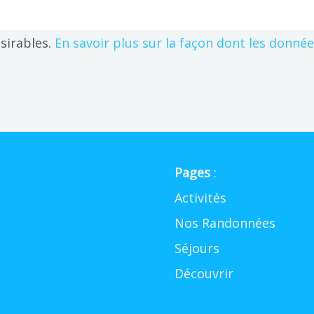
ésirables.
En savoir plus sur la façon dont les donné
Pages
:
Activités
Nos Randonnées
Séjours
Découvrir