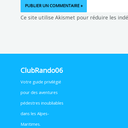
Ce site utilise Akismet pour réduire les ind
ClubRando06
Votre
guide privilégié
pour des aventures
pédestres inoubliables
dans les Alpes-
Maritimes.