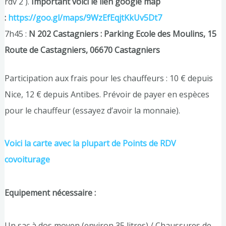
rdv 2 ).
Important voici le lien google map
:
https://goo.gl/maps/9WzEfEqjtKkUv5Dt7
7h45 :
N 202 Castagniers : Parking Ecole des Moulins, 15
Route de Castagniers, 06670 Castagniers
Participation aux frais pour les chauffeurs : 10 € depuis
Nice, 12 € depuis Antibes. Prévoir de payer en espèces
pour le chauffeur (essayez d’avoir la monnaie).
Voici la carte avec la plupart de Points de RDV
covoiturage
Equipement nécessaire :
Un sac à dos moyen (environ 35 litres) / Chaussures de