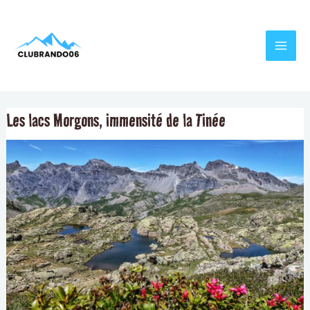
Aller
Navigation
MAI
au
de
MEN
contenu
l’article
Les lacs Morgons, immensité de la Tinée