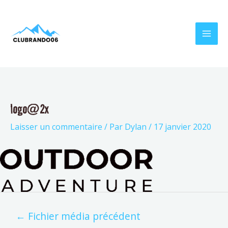
Aller
Navigation
MAI
au
de
MEN
contenu
l’article
logo@2x
Laisser un commentaire
/ Par
Dylan
/
17 janvier 2020
←
Fichier média précédent