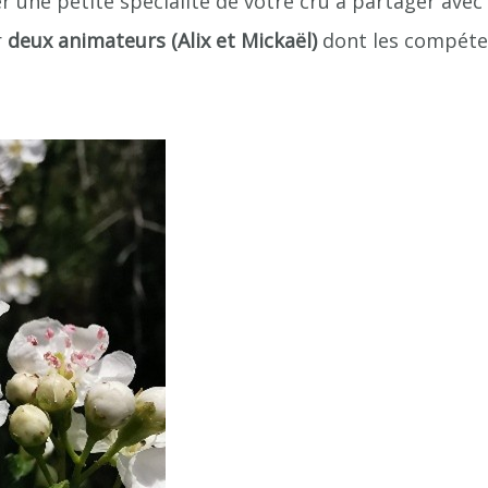
r une petite spécialité de votre cru à partager avec
r
deux animateurs
(Alix et Mickaël)
dont les compéte