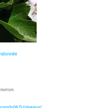
randonnée
environ
brando06.fr/niveaux/