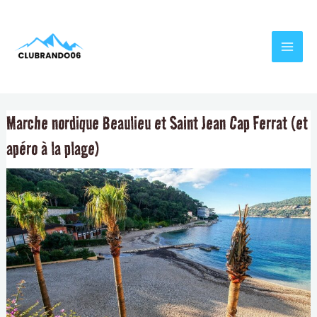
Aller
Navigation
MAI
au
de
MEN
contenu
l’article
Marche nordique Beaulieu et Saint Jean Cap Ferrat (et
apéro à la plage)