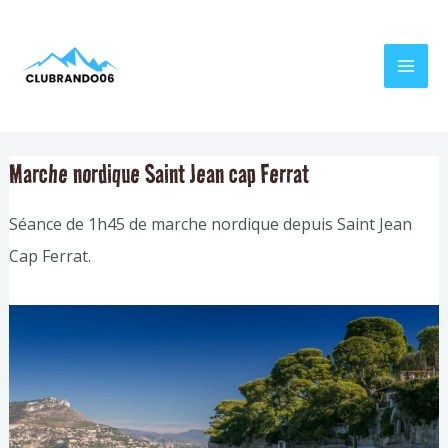
Aller
Navigation
MAI
au
de
MEN
contenu
l’article
Marche nordique Saint Jean cap Ferrat
Séance de 1h45 de marche nordique depuis Saint Jean
Cap Ferrat.