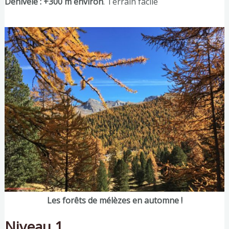
Dénivelé : +300 m environ
. Terrain facile
Les forêts de mélèzes en automne !
Niveau 1