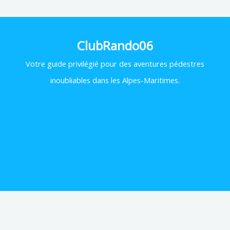
ClubRando06
Votre
guide privilégié pour des aventures pédestres
inoubliables dans les Alpes-Maritimes.