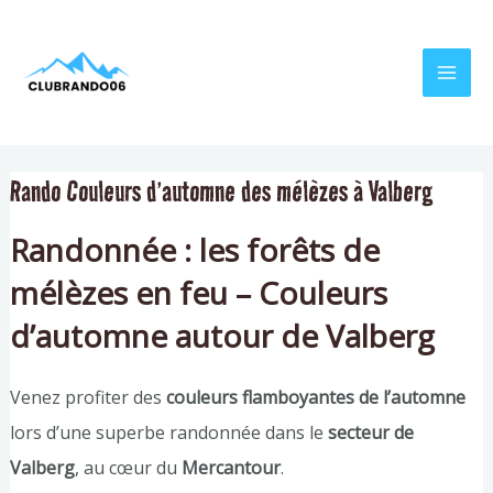
Aller
Navigation
MAI
au
de
MEN
contenu
l’article
Rando Couleurs d’automne des mélèzes à Valberg
Randonnée : les forêts de
mélèzes en feu – Couleurs
d’automne autour de Valberg
Venez profiter des
couleurs flamboyantes de l’automne
lors d’une superbe randonnée dans le
secteur de
Valberg
, au cœur du
Mercantour
.