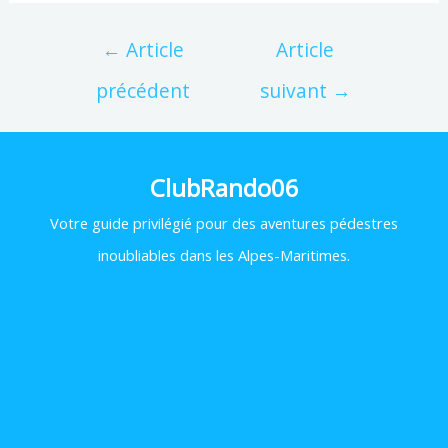
←
Article
Article
précédent
suivant
→
ClubRando06
Votre
guide privilégié pour des aventures pédestres
inoubliables dans les Alpes-Maritimes.