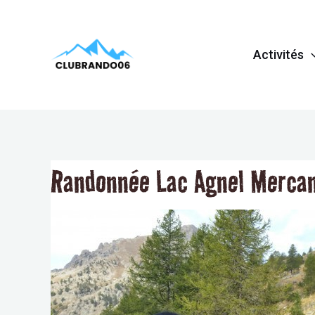
Aller
Navigation
au
de
Activités
contenu
l’article
Randonnée Lac Agnel Mercan