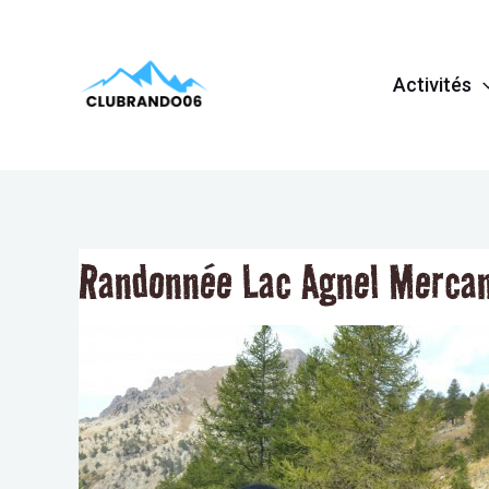
Aller
Navigation
au
de
Activités
contenu
l’article
Randonnée Lac Agnel Mercan