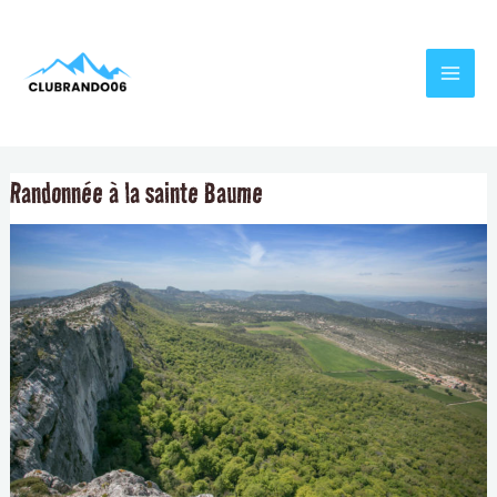
Aller
Navigation
MAI
au
de
MEN
contenu
l’article
Randonnée à la sainte Baume