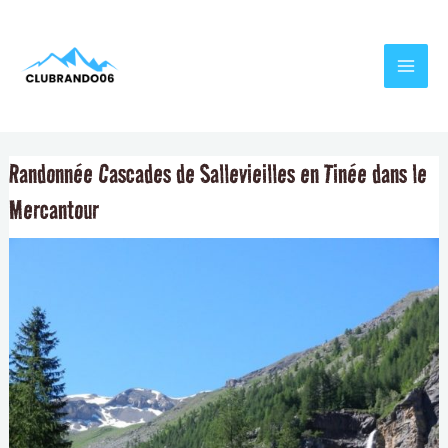
Aller
Navigation
MAI
au
de
MEN
contenu
l’article
Randonnée Cascades de Sallevieilles en Tinée dans le
Mercantour