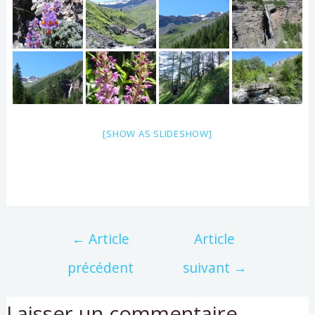
[SHOW AS SLIDESHOW]
←
Article
Article
précédent
suivant
→
Laisser un commentaire