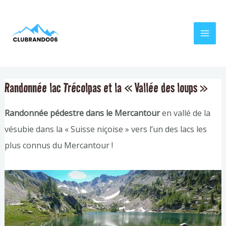
Aller
Navigation
MAI
au
de
MEN
contenu
l’article
Randonnée lac Trécolpas et la « Vallée des loups »
Randonnée pédestre dans le Mercantour
en vallé de la
vésubie dans la « Suisse niçoise » vers l’un des lacs les
plus connus du Mercantour !