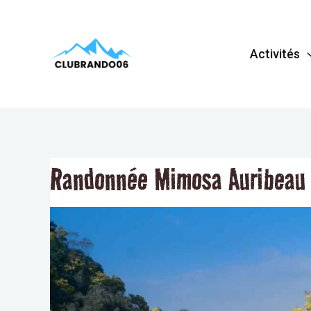
Aller
Navigation
au
de
Activités
contenu
l’article
Randonnée Mimosa Auribeau 