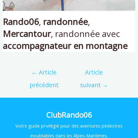
Rando06
,
randonnée
,
Mercantour
, randonnée avec
accompagnateur en montagne
←
Article
Article
précédent
suivant
→
ClubRando06
Votre
guide privilégié pour des aventures pédestres
inoubliables dans les Alpes-Maritimes.