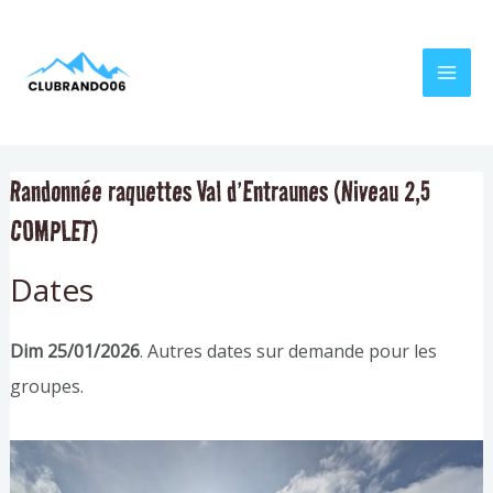
Aller
Navigation
MAI
au
de
MEN
contenu
l’article
Randonnée raquettes Val d’Entraunes (Niveau 2,5
COMPLET)
Dates
Dim 25/01/2026
. Autres dates sur demande pour les
groupes.