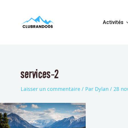
Aller
Navigation
au
de
Activités
contenu
l’article
services-2
Laisser un commentaire
/ Par
Dylan
/
28 no