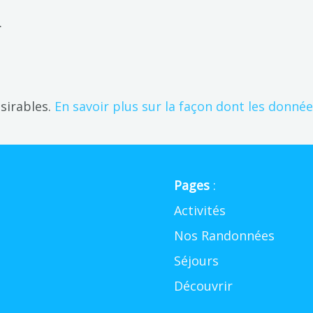
.
ésirables.
En savoir plus sur la façon dont les donné
Pages
:
Activités
Nos Randonnées
Séjours
Découvrir