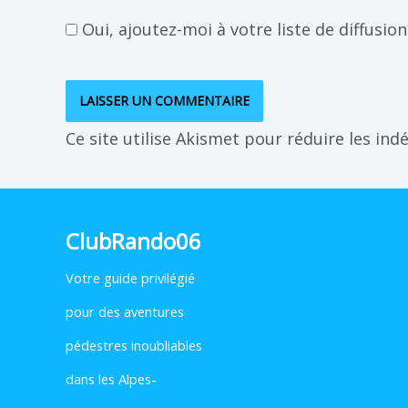
Oui, ajoutez-moi à votre liste de diffusion
Ce site utilise Akismet pour réduire les ind
ClubRando06
Votre
guide privilégié
pour des aventures
pédestres inoubliables
dans les Alpes-