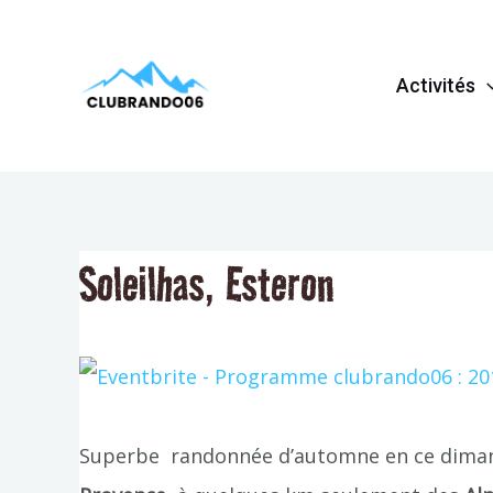
Aller
Navigation
au
de
Activités
contenu
l’article
Soleilhas, Esteron
Superbe randonnée d’automne en ce diman