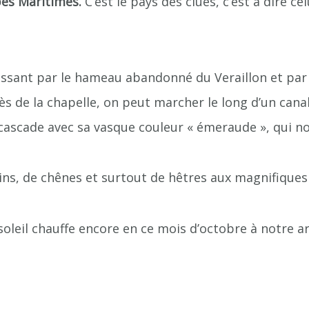
pes Maritimes.
C’est le pays des clues, c’est à dire cel
ssant par le hameau abandonné du Veraillon et par l
 de la chapelle, on peut marcher le long d’un canal 
 cascade avec sa vasque couleur « émeraude », qui n
ins, de chênes et surtout de hêtres aux magnifiques
leil chauffe encore en ce mois d’octobre à notre arri