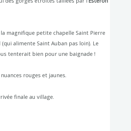
ui des gorges étroites taillées par l’
Esteron
a magnifique petite chapelle Saint Pierre
(qui alimente Saint Auban pas loin). Le
ous tenterait bien pour une baignade !
 nuances rouges et jaunes.
vée finale au village.