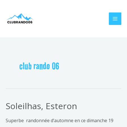
Aller
MAI
au
MEN
contenu
club rando 06
Soleilhas, Esteron
Superbe randonnée d’automne en ce dimanche 19