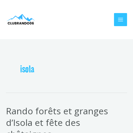
Aller
MAI
au
MEN
contenu
isola
Rando forêts et granges
d’Isola et fête des