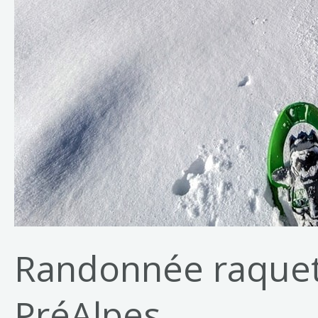
Randonnée raquett
PréAlpes