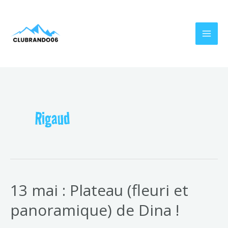
Aller
MAI
au
MEN
contenu
Rigaud
13 mai : Plateau (fleuri et
panoramique) de Dina !