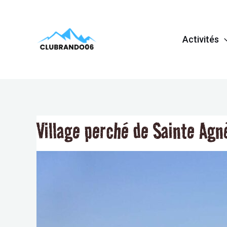
Aller
Navigation
au
de
Activités
contenu
l’article
Village perché de Sainte Agn