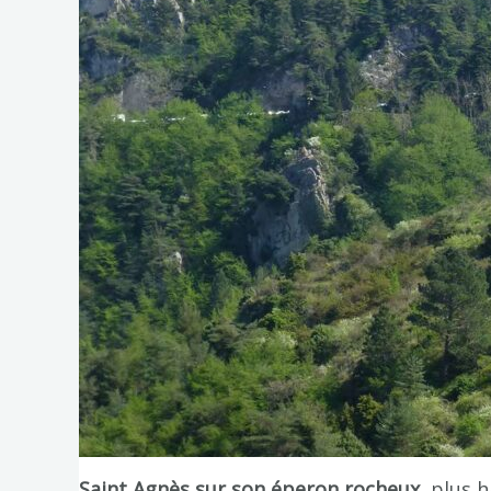
Saint Agnès sur son éperon rocheux
, plus h