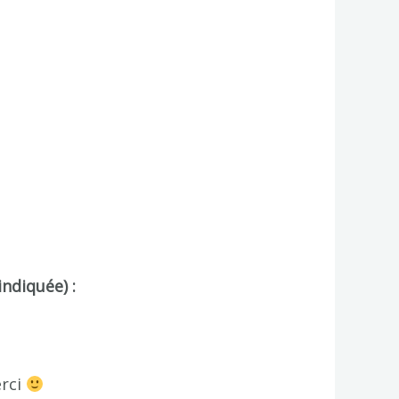
indiquée) :
erci