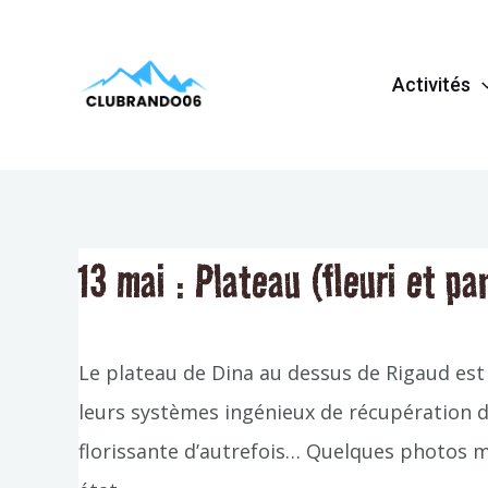
Aller
Navigation
au
de
Activités
contenu
l’article
13 mai : Plateau (fleuri et p
Le plateau de Dina au dessus de Rigaud est ri
leurs systèmes ingénieux de récupération de
florissante d’autrefois… Quelques photos m