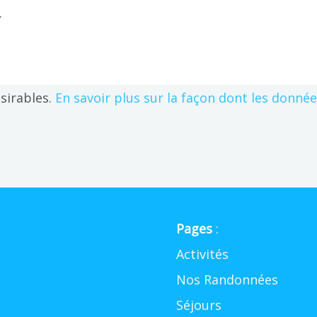
.
ésirables.
En savoir plus sur la façon dont les donné
Pages
:
Activités
Nos Randonnées
Séjours