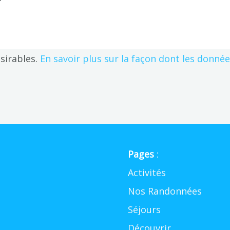
ésirables.
En savoir plus sur la façon dont les donné
Pages
:
Activités
Nos Randonnées
Séjours
Découvrir