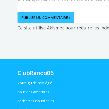
Ce site utilise Akismet pour réduire les ind
ClubRando06
Votre
guide privilégié
pour des aventures
pédestres inoubliables