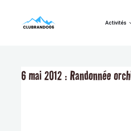
Aller
Navigation
au
de
Activités
contenu
l’article
6 mai 2012 : Randonnée orch