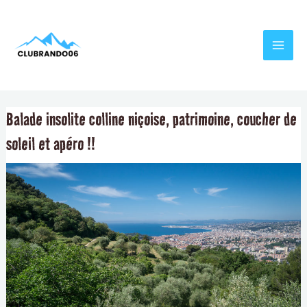
Aller
Navigation
MAI
au
de
MEN
contenu
l’article
Balade insolite colline niçoise, patrimoine, coucher de
soleil et apéro !!