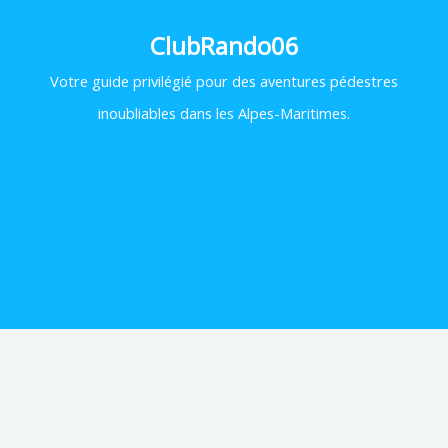
ClubRando06
Votre
guide privilégié pour des aventures pédestres
inoubliables dans les Alpes-Maritimes.