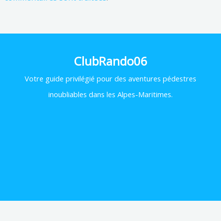
ClubRando06
Votre
guide privilégié pour des aventures pédestres
inoubliables dans les Alpes-Maritimes.