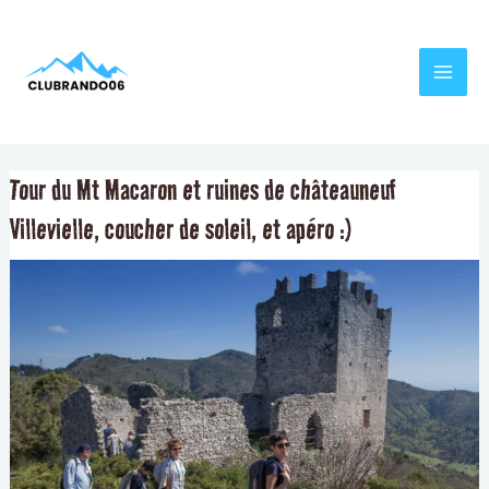
Aller
Navigation
MAI
au
de
MEN
contenu
l’article
Tour du Mt Macaron et ruines de châteauneuf
Villevielle, coucher de soleil, et apéro :)