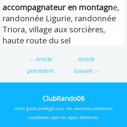
accompagnateur en montagn
e,
randonnée Ligurie, randonnée
Triora, village aux sorcières,
haute route du sel
←
Article
Article
précédent
suivant
→
ClubRando06
Votre
guide privilégié pour des aventures pédestres
inoubliables dans les Alpes-Maritimes.