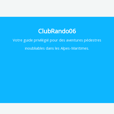
ClubRando06
Votre
guide privilégié pour des aventures pédestres
inoubliables dans les Alpes-Maritimes.