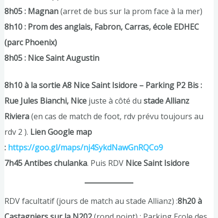
8h05 : Magnan
(arret de bus sur la prom face à la mer)
8h10 : Prom des anglais, Fabron, Carras, école EDHEC
(parc Phoenix)
8h05 : Nice Saint Augustin
8h10 à la sortie A8 Nice Saint Isidore – Parking P2 Bis :
Rue Jules Bianchi, Nice
juste à côté du
stade Allianz
Riviera
(en cas de match de foot, rdv prévu toujours au
rdv 2 ).
Lien Google map
:
https://goo.gl/maps/nj4SykdNawGnRQCo9
7h45 Antibes chulanka
. Puis RDV
Nice Saint Isidore
RDV facultatif (jours de match au stade Allianz) :
8h20 à
Castagniers sur la N202
(rond point) : Parking Ecole des