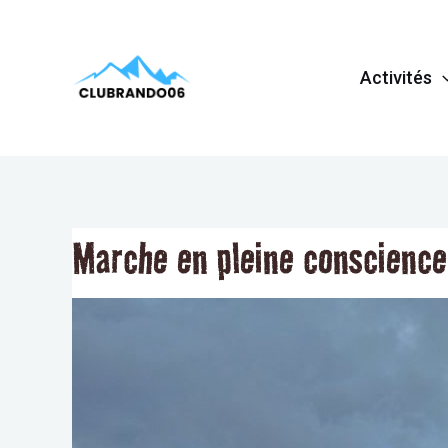
Aller
Navigation
au
de
Activités
contenu
l’article
Marche en pleine conscience 