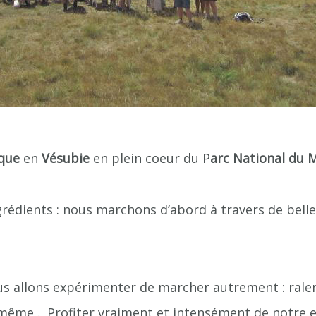
sque
en
Vésubie
en plein coeur du P
arc National du 
grédients : nous marchons d’abord à travers de bell
ous allons expérimenter de marcher autrement : rale
s même… Profiter vraiment et intensément de notre 