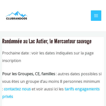
Aller
Navigation
MAI
au
de
MEN
contenu
l’article
Randonnée au Lac Autier, le Mercantour sauvage
Prochaine date : voir les dates indiquées sur la page
inscription
Pour les Groupes, CE, familles
: autres dates possibles si
vous êtes un groupe d’au moins 8 personnes minimum
:
contactez nous
et voir aussi ici les
tarifs engagements
privés