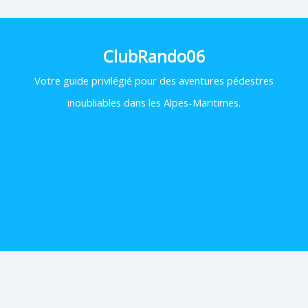
ClubRando06
Votre
guide privilégié pour des aventures pédestres
inoubliables dans les Alpes-Maritimes.