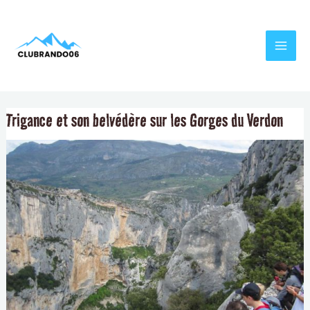
Aller
Navigation
MAI
au
de
MEN
contenu
l’article
Trigance et son belvédère sur les Gorges du Verdon