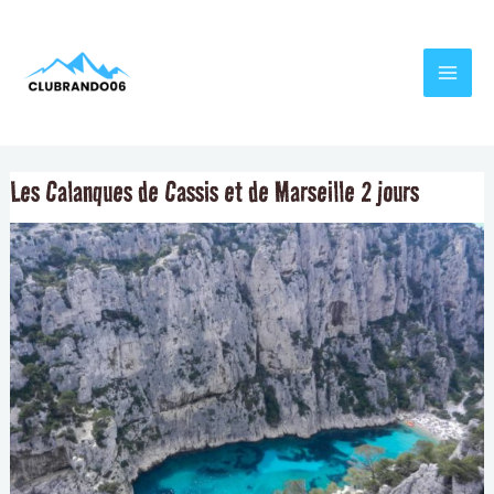
Aller
Navigation
MAI
au
de
MEN
contenu
l’article
Les Calanques de Cassis et de Marseille 2 jours